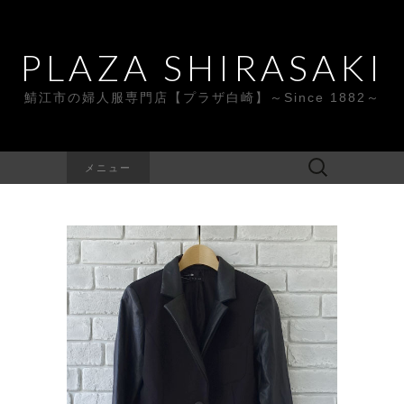
PLAZA SHIRASAKI
鯖江市の婦人服専門店【プラザ白崎】～Since 1882～
検
メニュー
索: