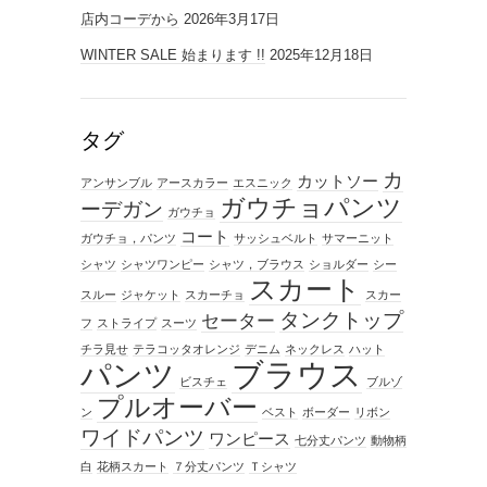
店内コーデから
2026年3月17日
WINTER SALE 始まります !!
2025年12月18日
タグ
カ
カットソー
アンサンブル
アースカラー
エスニック
ガウチョパンツ
ーデガン
ガウチョ
コート
ガウチョ，パンツ
サッシュベルト
サマーニット
シャツ
シャツワンピー
シャツ，ブラウス
ショルダー
シー
スカート
スルー
ジャケット
スカーチョ
スカー
タンクトップ
セーター
フ
ストライプ
スーツ
チラ見せ
テラコッタオレンジ
デニム
ネックレス
ハット
ブラウス
パンツ
ビスチェ
ブルゾ
プルオーバー
ン
ベスト
ボーダー
リボン
ワイドパンツ
ワンピース
七分丈パンツ
動物柄
白
花柄スカート
７分丈パンツ
Ｔシャツ