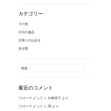
カテゴリー
その他
今日の逸品
日帰りの山歩き
未分類
検
索:
最近のコメント
“スカーチョ”って
に
白崎直子
より
“スカーチョ”って
に
関
より