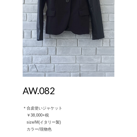
AW.082
＊合皮使いジャケット
￥38,000+税
size/M(イタリー製)
カラー/現物色