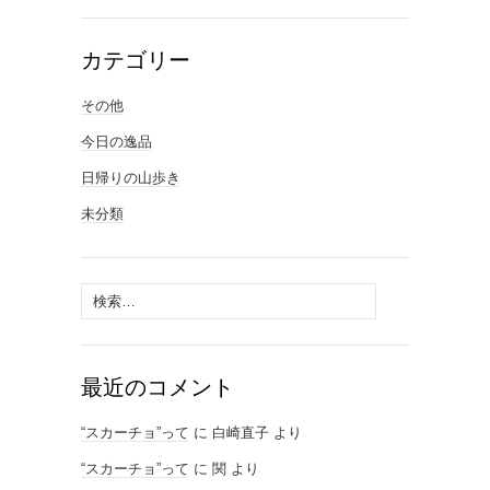
カテゴリー
その他
今日の逸品
日帰りの山歩き
未分類
検
索:
最近のコメント
“スカーチョ”って
に
白崎直子
より
“スカーチョ”って
に
関
より