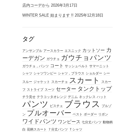
店内コーデから
2026年3月17日
WINTER SALE 始まります !!
2025年12月18日
タグ
カ
カットソー
アンサンブル
アースカラー
エスニック
ガウチョパンツ
ーデガン
ガウチョ
コート
ガウチョ，パンツ
サッシュベルト
サマーニット
シャツ
シャツワンピー
シャツ，ブラウス
ショルダー
シー
スカート
スルー
ジャケット
スカーチョ
スカー
タンクトップ
セーター
フ
ストライプ
スーツ
チラ見せ
テラコッタオレンジ
デニム
ネックレス
ハット
ブラウス
パンツ
ビスチェ
ブルゾ
プルオーバー
ン
ベスト
ボーダー
リボン
ワイドパンツ
ワンピース
七分丈パンツ
動物柄
白
花柄スカート
７分丈パンツ
Ｔシャツ