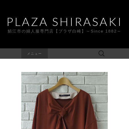
PLAZA SHIRASAKI
鯖江市の婦人服専門店【プラザ白崎】～Since 1882～
検
メニュー
索: