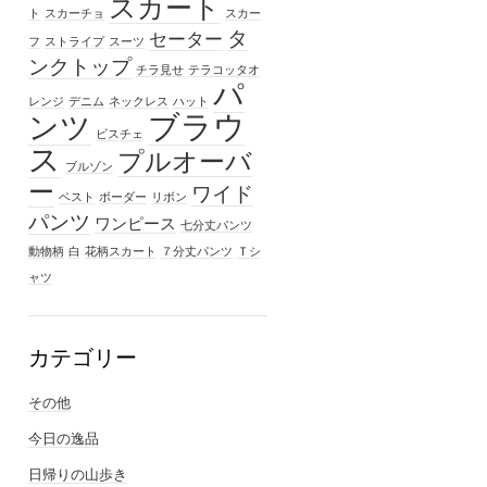
スカート
ト
スカーチョ
スカー
タ
セーター
フ
ストライプ
スーツ
ンクトップ
チラ見せ
テラコッタオ
パ
レンジ
デニム
ネックレス
ハット
ブラウ
ンツ
ビスチェ
ス
プルオーバ
ブルゾン
ー
ワイド
ベスト
ボーダー
リボン
パンツ
ワンピース
七分丈パンツ
動物柄
白
花柄スカート
７分丈パンツ
Ｔシ
ャツ
カテゴリー
その他
今日の逸品
日帰りの山歩き