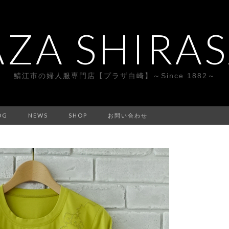
AZA SHIRAS
鯖江市の婦人服専門店【プラザ白崎】～Since 1882～
OG
NEWS
SHOP
お問い合わせ