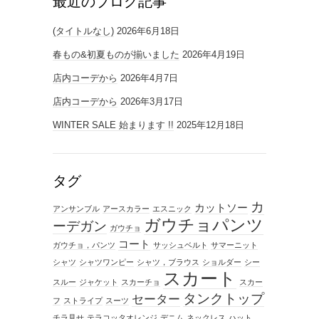
最近のブログ記事
(タイトルなし)
2026年6月18日
春もの&初夏ものが揃いました
2026年4月19日
店内コーデから
2026年4月7日
店内コーデから
2026年3月17日
WINTER SALE 始まります !!
2025年12月18日
タグ
カ
カットソー
アンサンブル
アースカラー
エスニック
ガウチョパンツ
ーデガン
ガウチョ
コート
ガウチョ，パンツ
サッシュベルト
サマーニット
シャツ
シャツワンピー
シャツ，ブラウス
ショルダー
シー
スカート
スルー
ジャケット
スカーチョ
スカー
タンクトップ
セーター
フ
ストライプ
スーツ
チラ見せ
テラコッタオレンジ
デニム
ネックレス
ハット