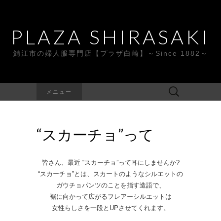
PLAZA SHIRASAKI
鯖江市の婦人服専門店【プラザ白崎】～Since 1882～
検
メニュー
索:
“スカーチョ”って
皆さん、最近 “スカーチョ”って耳にしませんか?
“スカーチョ”とは、スカートのようなシルエットの
ガウチョパンツのことを指す造語で、
裾に向かって広がるフレアーシルエットは
女性らしさを一段とUPさせてくれます。