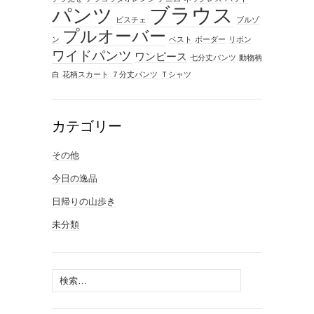
ブラウス
パンツ
ビスチェ
ブルゾ
プルオーバー
ン
ベスト
ボーダー
リボン
ワイドパンツ
ワンピース
七分丈パンツ
動物柄
白
花柄スカート
７分丈パンツ
Ｔシャツ
カテゴリー
その他
今日の逸品
日帰りの山歩き
未分類
検
索: