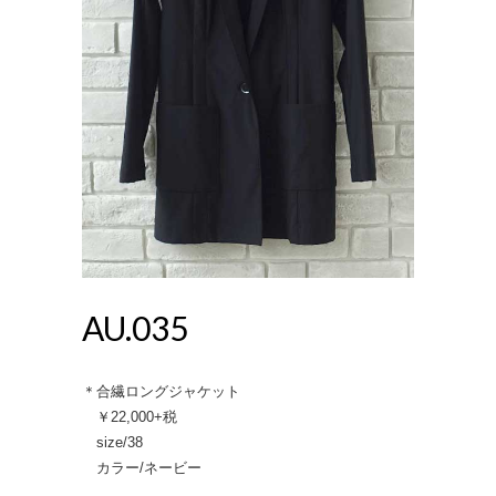
AU.035
＊合繊ロングジャケット
￥22,000+税
size/38
カラー/ネービー