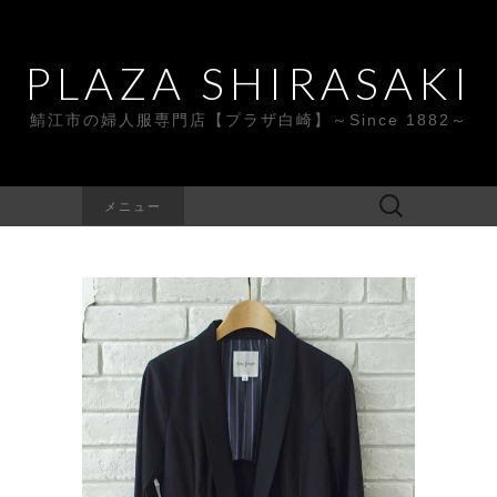
PLAZA SHIRASAKI
鯖江市の婦人服専門店【プラザ白崎】～Since 1882～
検
メニュー
索: