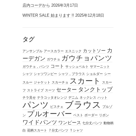
店内コーデから
2026年3月17日
WINTER SALE 始まります !!
2025年12月18日
タグ
カ
カットソー
アンサンブル
アースカラー
エスニック
ガウチョパンツ
ーデガン
ガウチョ
コート
ガウチョ，パンツ
サッシュベルト
サマーニット
シャツ
シャツワンピー
シャツ，ブラウス
ショルダー
シー
スカート
スルー
ジャケット
スカーチョ
スカー
タンクトップ
セーター
フ
ストライプ
スーツ
チラ見せ
テラコッタオレンジ
デニム
ネックレス
ハット
ブラウス
パンツ
ビスチェ
ブルゾ
プルオーバー
ン
ベスト
ボーダー
リボン
ワイドパンツ
ワンピース
七分丈パンツ
動物柄
白
花柄スカート
７分丈パンツ
Ｔシャツ