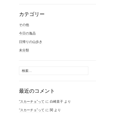
カテゴリー
その他
今日の逸品
日帰りの山歩き
未分類
検
索:
最近のコメント
“スカーチョ”って
に
白崎直子
より
“スカーチョ”って
に
関
より