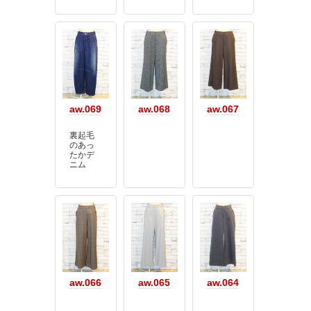
aw.069
aw.068
aw.067
裏起毛
のあっ
たかデ
ニム
aw.066
aw.065
aw.064