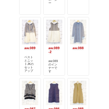
ー
aw.089
aw.089
aw.088
-2
ベスト
とニッ
aw.089
トJKの
のイン
セット
ナーで
アップ
す
aw.087
aw.086
aw.085