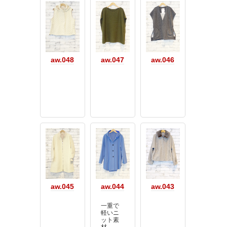
aw.048
aw.047
aw.046
aw.045
aw.044
aw.043
一重で
軽いニ
ット素
材