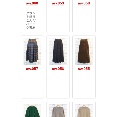
aw.060
aw.059
aw.058
ダウン
を練り
こんだ
ハイテ
ク素材
aw.057
aw.056
aw.055