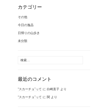
カテゴリー
その他
今日の逸品
日帰りの山歩き
未分類
検
索:
最近のコメント
“スカーチョ”って
に
白崎直子
より
“スカーチョ”って
に
関
より