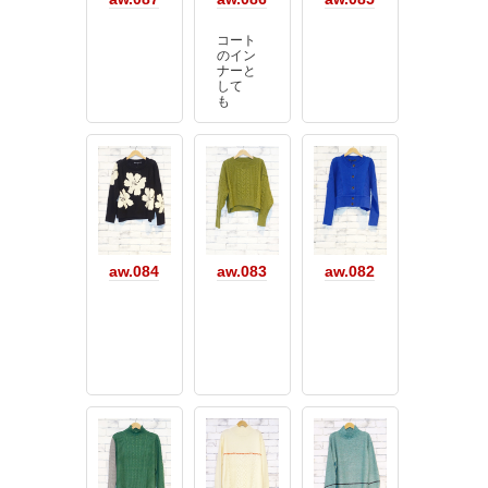
コート
のイン
ナーと
して
も
aw.084
aw.083
aw.082