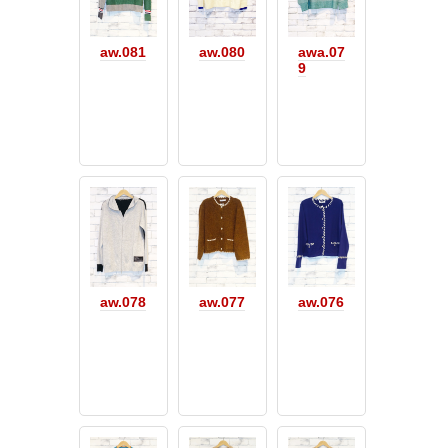
aw.081
aw.080
awa.07
9
aw.078
aw.077
aw.076