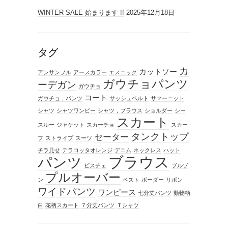
WINTER SALE 始まります !!
2025年12月18日
タグ
カ
カットソー
アンサンブル
アースカラー
エスニック
ガウチョパンツ
ーデガン
ガウチョ
コート
ガウチョ，パンツ
サッシュベルト
サマーニット
シャツ
シャツワンピー
シャツ，ブラウス
ショルダー
シー
スカート
スルー
ジャケット
スカーチョ
スカー
タンクトップ
セーター
フ
ストライプ
スーツ
チラ見せ
テラコッタオレンジ
デニム
ネックレス
ハット
ブラウス
パンツ
ビスチェ
ブルゾ
プルオーバー
ン
ベスト
ボーダー
リボン
ワイドパンツ
ワンピース
七分丈パンツ
動物柄
白
花柄スカート
７分丈パンツ
Ｔシャツ