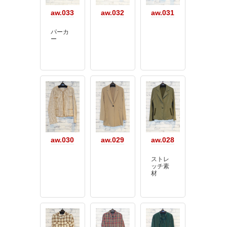
aw.033
aw.032
aw.031
パーカ
ー
aw.030
aw.029
aw.028
ストレ
ッチ素
材