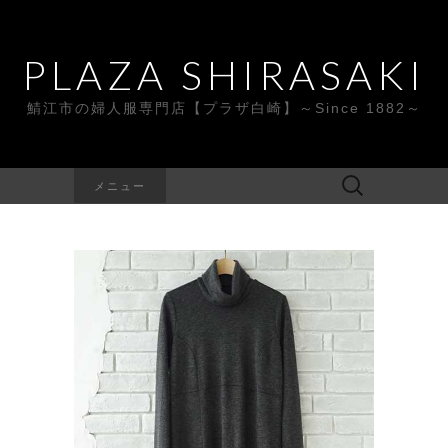
PLAZA SHIRASAKI
鯖江市の婦人服専門店【プラザ白崎】～Since 1882～
検
メニュー
索: