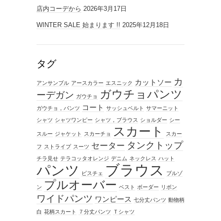
店内コーデから
2026年3月17日
WINTER SALE 始まります !!
2025年12月18日
タグ
カ
カットソー
アンサンブル
アースカラー
エスニック
ガウチョパンツ
ーデガン
ガウチョ
コート
ガウチョ，パンツ
サッシュベルト
サマーニット
シャツ
シャツワンピー
シャツ，ブラウス
ショルダー
シー
スカート
スルー
ジャケット
スカーチョ
スカー
タンクトップ
セーター
フ
ストライプ
スーツ
チラ見せ
テラコッタオレンジ
デニム
ネックレス
ハット
ブラウス
パンツ
ビスチェ
ブルゾ
プルオーバー
ン
ベスト
ボーダー
リボン
ワイドパンツ
ワンピース
七分丈パンツ
動物柄
白
花柄スカート
７分丈パンツ
Ｔシャツ