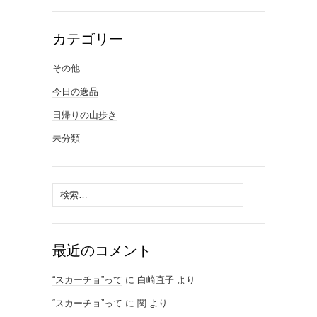
カテゴリー
その他
今日の逸品
日帰りの山歩き
未分類
検
索:
最近のコメント
“スカーチョ”って
に
白崎直子
より
“スカーチョ”って
に
関
より