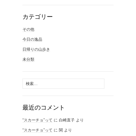
カテゴリー
その他
今日の逸品
日帰りの山歩き
未分類
検
索:
最近のコメント
“スカーチョ”って
に
白崎直子
より
“スカーチョ”って
に
関
より