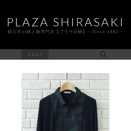
PLAZA SHIRASAKI
鯖江市の婦人服専門店【プラザ白崎】～Since 1882～
検
メニュー
索: