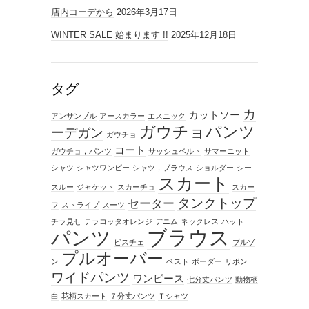
店内コーデから
2026年3月17日
WINTER SALE 始まります !!
2025年12月18日
タグ
カ
カットソー
アンサンブル
アースカラー
エスニック
ガウチョパンツ
ーデガン
ガウチョ
コート
ガウチョ，パンツ
サッシュベルト
サマーニット
シャツ
シャツワンピー
シャツ，ブラウス
ショルダー
シー
スカート
スルー
ジャケット
スカーチョ
スカー
タンクトップ
セーター
フ
ストライプ
スーツ
チラ見せ
テラコッタオレンジ
デニム
ネックレス
ハット
ブラウス
パンツ
ビスチェ
ブルゾ
プルオーバー
ン
ベスト
ボーダー
リボン
ワイドパンツ
ワンピース
七分丈パンツ
動物柄
白
花柄スカート
７分丈パンツ
Ｔシャツ