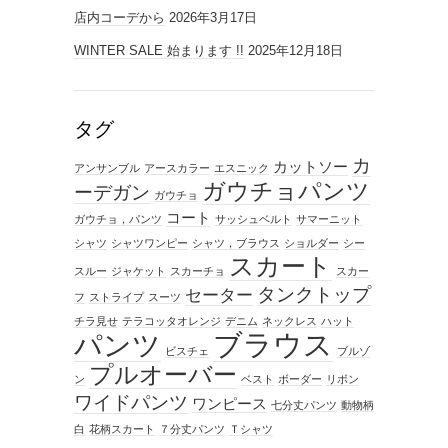
店内コーデから
2026年3月17日
WINTER SALE 始まります !!
2025年12月18日
タグ
カ
カットソー
アンサンブル
アースカラー
エスニック
ガウチョパンツ
ーデガン
ガウチョ
コート
ガウチョ，パンツ
サッシュベルト
サマーニット
シャツ
シャツワンピー
シャツ，ブラウス
ショルダー
シー
スカート
スルー
ジャケット
スカーチョ
スカー
タンクトップ
セーター
フ
ストライプ
スーツ
チラ見せ
テラコッタオレンジ
デニム
ネックレス
ハット
ブラウス
パンツ
ビスチェ
ブルゾ
プルオーバー
ン
ベスト
ボーダー
リボン
ワイドパンツ
ワンピース
七分丈パンツ
動物柄
白
花柄スカート
７分丈パンツ
Ｔシャツ