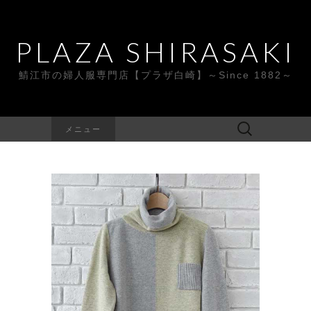
PLAZA SHIRASAKI
鯖江市の婦人服専門店【プラザ白崎】～Since 1882～
検
メニュー
索: