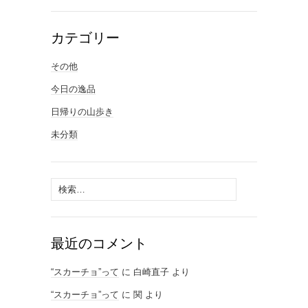
カテゴリー
その他
今日の逸品
日帰りの山歩き
未分類
検
索:
最近のコメント
“スカーチョ”って
に
白崎直子
より
“スカーチョ”って
に
関
より