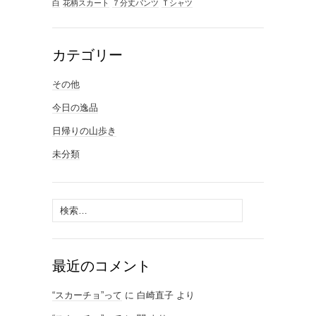
白
花柄スカート
７分丈パンツ
Ｔシャツ
カテゴリー
その他
今日の逸品
日帰りの山歩き
未分類
検
索:
最近のコメント
“スカーチョ”って
に
白崎直子
より