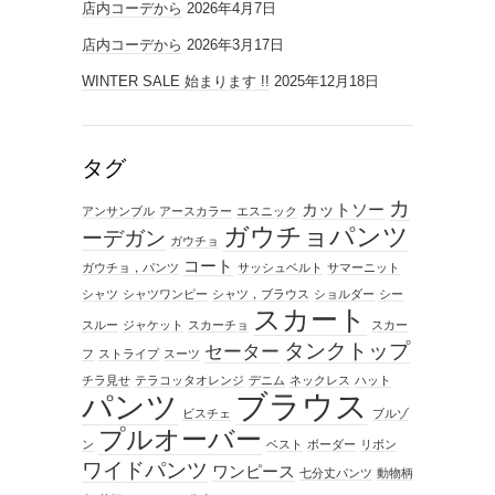
店内コーデから
2026年4月7日
店内コーデから
2026年3月17日
WINTER SALE 始まります !!
2025年12月18日
タグ
カ
カットソー
アンサンブル
アースカラー
エスニック
ガウチョパンツ
ーデガン
ガウチョ
コート
ガウチョ，パンツ
サッシュベルト
サマーニット
シャツ
シャツワンピー
シャツ，ブラウス
ショルダー
シー
スカート
スルー
ジャケット
スカーチョ
スカー
タンクトップ
セーター
フ
ストライプ
スーツ
チラ見せ
テラコッタオレンジ
デニム
ネックレス
ハット
ブラウス
パンツ
ビスチェ
ブルゾ
プルオーバー
ン
ベスト
ボーダー
リボン
ワイドパンツ
ワンピース
七分丈パンツ
動物柄