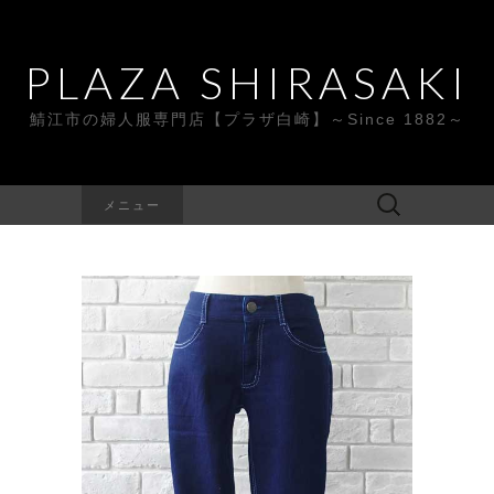
PLAZA SHIRASAKI
鯖江市の婦人服専門店【プラザ白崎】～Since 1882～
検
メニュー
索: