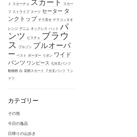
スカート
ト
スカーチョ
スカー
タ
セーター
フ
ストライプ
スーツ
ンクトップ
チラ見せ
テラコッタオ
パ
レンジ
デニム
ネックレス
ハット
ブラウ
ンツ
ビスチェ
ス
プルオーバ
ブルゾン
ー
ワイド
ベスト
ボーダー
リボン
パンツ
ワンピース
七分丈パンツ
動物柄
白
花柄スカート
７分丈パンツ
Ｔシ
ャツ
カテゴリー
その他
今日の逸品
日帰りの山歩き