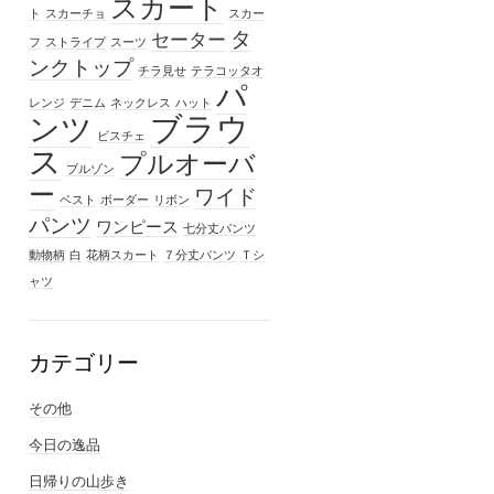
スカート
ト
スカーチョ
スカー
タ
セーター
フ
ストライプ
スーツ
ンクトップ
チラ見せ
テラコッタオ
パ
レンジ
デニム
ネックレス
ハット
ブラウ
ンツ
ビスチェ
ス
プルオーバ
ブルゾン
ー
ワイド
ベスト
ボーダー
リボン
パンツ
ワンピース
七分丈パンツ
動物柄
白
花柄スカート
７分丈パンツ
Ｔシ
ャツ
カテゴリー
その他
今日の逸品
日帰りの山歩き