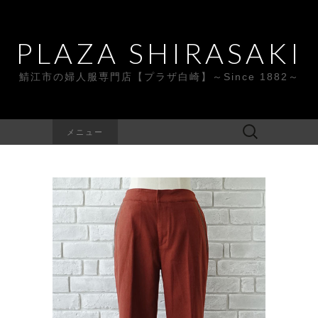
PLAZA SHIRASAKI
鯖江市の婦人服専門店【プラザ白崎】～Since 1882～
検
メニュー
索: