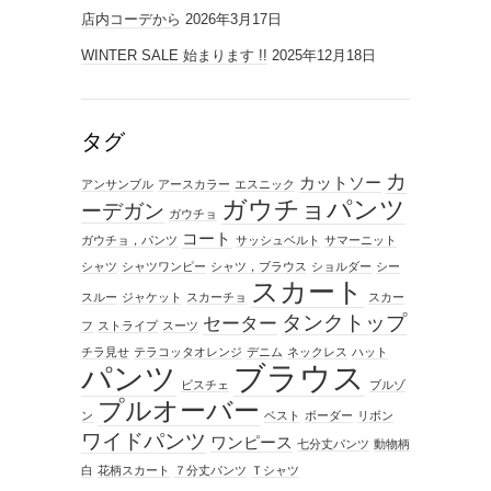
店内コーデから
2026年3月17日
WINTER SALE 始まります !!
2025年12月18日
タグ
カ
カットソー
アンサンブル
アースカラー
エスニック
ガウチョパンツ
ーデガン
ガウチョ
コート
ガウチョ，パンツ
サッシュベルト
サマーニット
シャツ
シャツワンピー
シャツ，ブラウス
ショルダー
シー
スカート
スルー
ジャケット
スカーチョ
スカー
タンクトップ
セーター
フ
ストライプ
スーツ
チラ見せ
テラコッタオレンジ
デニム
ネックレス
ハット
ブラウス
パンツ
ビスチェ
ブルゾ
プルオーバー
ン
ベスト
ボーダー
リボン
ワイドパンツ
ワンピース
七分丈パンツ
動物柄
白
花柄スカート
７分丈パンツ
Ｔシャツ