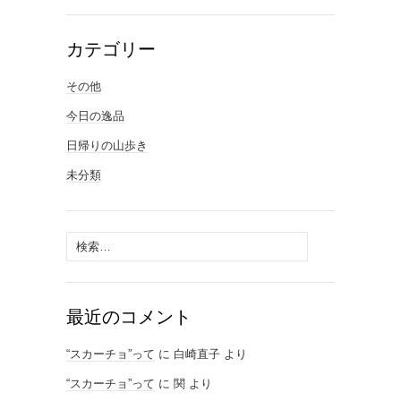
カテゴリー
その他
今日の逸品
日帰りの山歩き
未分類
検
索:
最近のコメント
“スカーチョ”って
に
白崎直子
より
“スカーチョ”って
に
関
より