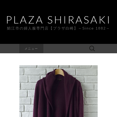
PLAZA SHIRASAKI
鯖江市の婦人服専門店【プラザ白崎】～Since 1882～
検
メニュー
索: