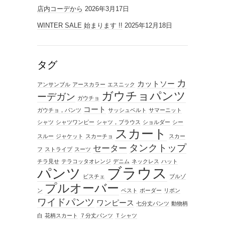
店内コーデから
2026年3月17日
WINTER SALE 始まります !!
2025年12月18日
タグ
カ
カットソー
アンサンブル
アースカラー
エスニック
ガウチョパンツ
ーデガン
ガウチョ
コート
ガウチョ，パンツ
サッシュベルト
サマーニット
シャツ
シャツワンピー
シャツ，ブラウス
ショルダー
シー
スカート
スルー
ジャケット
スカーチョ
スカー
タンクトップ
セーター
フ
ストライプ
スーツ
チラ見せ
テラコッタオレンジ
デニム
ネックレス
ハット
ブラウス
パンツ
ビスチェ
ブルゾ
プルオーバー
ン
ベスト
ボーダー
リボン
ワイドパンツ
ワンピース
七分丈パンツ
動物柄
白
花柄スカート
７分丈パンツ
Ｔシャツ