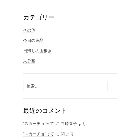
カテゴリー
その他
今日の逸品
日帰りの山歩き
未分類
検
索:
最近のコメント
“スカーチョ”って
に
白崎直子
より
“スカーチョ”って
に
関
より