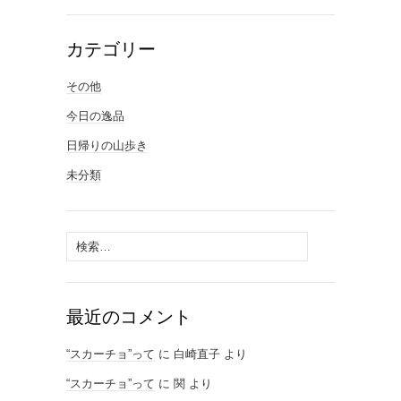
カテゴリー
その他
今日の逸品
日帰りの山歩き
未分類
検
索:
最近のコメント
“スカーチョ”って
に
白崎直子
より
“スカーチョ”って
に
関
より