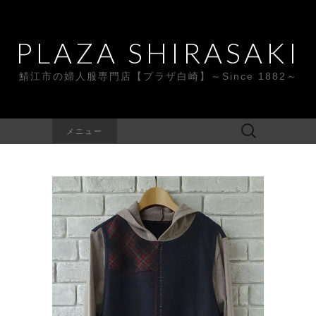
PLAZA SHIRASAKI
鯖江市の婦人服専門店【プラザ白崎】～Since 1882～
検
メニュー
索: