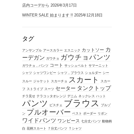
店内コーデから
2026年3月17日
WINTER SALE 始まります !!
2025年12月18日
タグ
カ
カットソー
アンサンブル
アースカラー
エスニック
ガウチョパンツ
ーデガン
ガウチョ
コート
ガウチョ，パンツ
サッシュベルト
サマーニット
シャツ
シャツワンピー
シャツ，ブラウス
ショルダー
シー
スカート
スルー
ジャケット
スカーチョ
スカー
タンクトップ
セーター
フ
ストライプ
スーツ
チラ見せ
テラコッタオレンジ
デニム
ネックレス
ハット
ブラウス
パンツ
ビスチェ
ブルゾ
プルオーバー
ン
ベスト
ボーダー
リボン
ワイドパンツ
ワンピース
七分丈パンツ
動物柄
白
花柄スカート
７分丈パンツ
Ｔシャツ