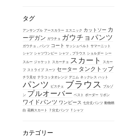
タグ
カ
カットソー
アンサンブル
アースカラー
エスニック
ガウチョパンツ
ーデガン
ガウチョ
コート
ガウチョ，パンツ
サッシュベルト
サマーニット
シャツ
シャツワンピー
シャツ，ブラウス
ショルダー
シー
スカート
スルー
ジャケット
スカーチョ
スカー
タンクトップ
セーター
フ
ストライプ
スーツ
チラ見せ
テラコッタオレンジ
デニム
ネックレス
ハット
ブラウス
パンツ
ビスチェ
ブルゾ
プルオーバー
ン
ベスト
ボーダー
リボン
ワイドパンツ
ワンピース
七分丈パンツ
動物柄
白
花柄スカート
７分丈パンツ
Ｔシャツ
カテゴリー