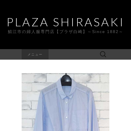
PLAZA SHIRASAKI
鯖江市の婦人服専門店【プラザ白崎】～Since 1882～
検
メニュー
索: