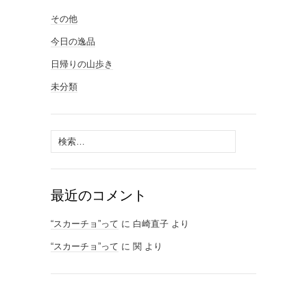
その他
今日の逸品
日帰りの山歩き
未分類
検
索:
最近のコメント
“スカーチョ”って
に
白崎直子
より
“スカーチョ”って
に
関
より