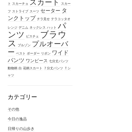
スカート
ト
スカーチョ
スカー
タ
セーター
フ
ストライプ
スーツ
ンクトップ
チラ見せ
テラコッタオ
パ
レンジ
デニム
ネックレス
ハット
ブラウ
ンツ
ビスチェ
ス
プルオーバ
ブルゾン
ー
ワイド
ベスト
ボーダー
リボン
パンツ
ワンピース
七分丈パンツ
動物柄
白
花柄スカート
７分丈パンツ
Ｔシ
ャツ
カテゴリー
その他
今日の逸品
日帰りの山歩き