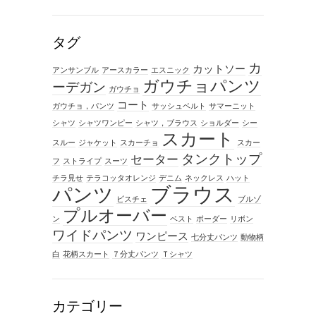
タグ
カ
カットソー
アンサンブル
アースカラー
エスニック
ガウチョパンツ
ーデガン
ガウチョ
コート
ガウチョ，パンツ
サッシュベルト
サマーニット
シャツ
シャツワンピー
シャツ，ブラウス
ショルダー
シー
スカート
スルー
ジャケット
スカーチョ
スカー
タンクトップ
セーター
フ
ストライプ
スーツ
チラ見せ
テラコッタオレンジ
デニム
ネックレス
ハット
ブラウス
パンツ
ビスチェ
ブルゾ
プルオーバー
ン
ベスト
ボーダー
リボン
ワイドパンツ
ワンピース
七分丈パンツ
動物柄
白
花柄スカート
７分丈パンツ
Ｔシャツ
カテゴリー