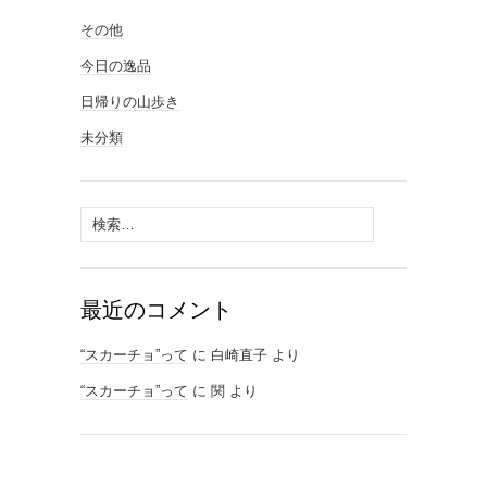
その他
今日の逸品
日帰りの山歩き
未分類
検
索:
最近のコメント
“スカーチョ”って
に
白崎直子
より
“スカーチョ”って
に
関
より