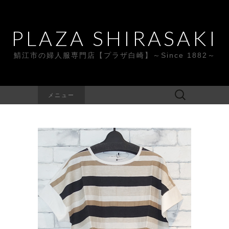
PLAZA SHIRASAKI
鯖江市の婦人服専門店【プラザ白崎】～Since 1882～
検
メニュー
索: