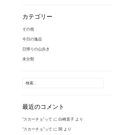
カテゴリー
その他
今日の逸品
日帰りの山歩き
未分類
検
索:
最近のコメント
“スカーチョ”って
に
白崎直子
より
“スカーチョ”って
に
関
より