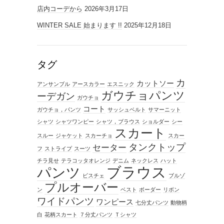
店内コーデから
2026年3月17日
WINTER SALE 始まります !!
2025年12月18日
タグ
カ
カットソー
アンサンブル
アースカラー
エスニック
ガウチョパンツ
ーデガン
ガウチョ
コート
ガウチョ，パンツ
サッシュベルト
サマーニット
シャツ
シャツワンピー
シャツ，ブラウス
ショルダー
シー
スカート
スルー
ジャケット
スカーチョ
スカー
タンクトップ
セーター
フ
ストライプ
スーツ
チラ見せ
テラコッタオレンジ
デニム
ネックレス
ハット
ブラウス
パンツ
ビスチェ
ブルゾ
プルオーバー
ン
ベスト
ボーダー
リボン
ワイドパンツ
ワンピース
七分丈パンツ
動物柄
白
花柄スカート
７分丈パンツ
Ｔシャツ