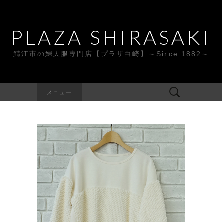
PLAZA SHIRASAKI
鯖江市の婦人服専門店【プラザ白崎】～Since 1882～
検
メニュー
索: