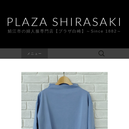
PLAZA SHIRASAKI
鯖江市の婦人服専門店【プラザ白崎】～Since 1882～
検
メニュー
索: