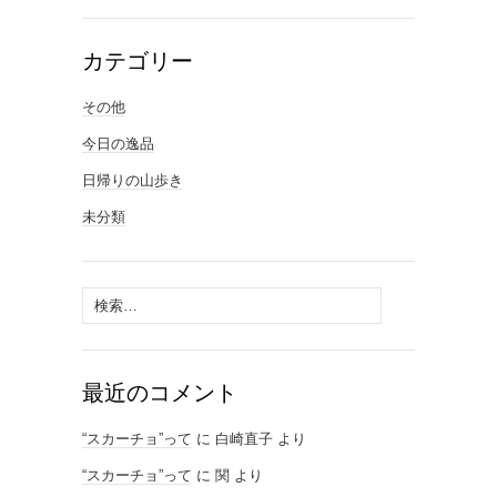
カテゴリー
その他
今日の逸品
日帰りの山歩き
未分類
検
索:
最近のコメント
“スカーチョ”って
に
白崎直子
より
“スカーチョ”って
に
関
より