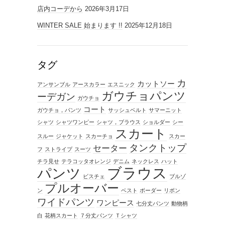
店内コーデから
2026年3月17日
WINTER SALE 始まります !!
2025年12月18日
タグ
カ
カットソー
アンサンブル
アースカラー
エスニック
ガウチョパンツ
ーデガン
ガウチョ
コート
ガウチョ，パンツ
サッシュベルト
サマーニット
シャツ
シャツワンピー
シャツ，ブラウス
ショルダー
シー
スカート
スルー
ジャケット
スカーチョ
スカー
タンクトップ
セーター
フ
ストライプ
スーツ
チラ見せ
テラコッタオレンジ
デニム
ネックレス
ハット
ブラウス
パンツ
ビスチェ
ブルゾ
プルオーバー
ン
ベスト
ボーダー
リボン
ワイドパンツ
ワンピース
七分丈パンツ
動物柄
白
花柄スカート
７分丈パンツ
Ｔシャツ