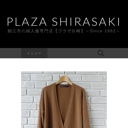
PLAZA SHIRASAKI
鯖江市の婦人服専門店【プラザ白崎】～Since 1882～
検
メニュー
索: