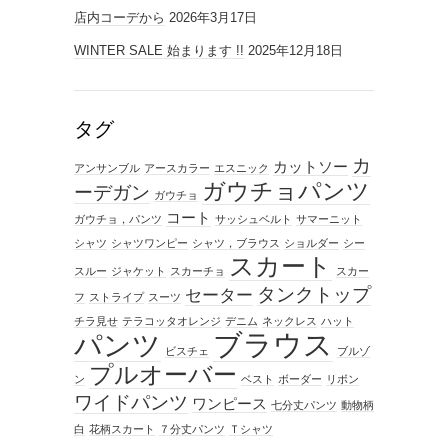
店内コーデから
2026年3月17日
WINTER SALE 始まります !!
2025年12月18日
タグ
カ
カットソー
アンサンブル
アースカラー
エスニック
ガウチョパンツ
ーデガン
ガウチョ
コート
ガウチョ，パンツ
サッシュベルト
サマーニット
シャツ
シャツワンピー
シャツ，ブラウス
ショルダー
シー
スカート
スルー
ジャケット
スカーチョ
スカー
タンクトップ
セーター
フ
ストライプ
スーツ
チラ見せ
テラコッタオレンジ
デニム
ネックレス
ハット
ブラウス
パンツ
ビスチェ
ブルゾ
プルオーバー
ン
ベスト
ボーダー
リボン
ワイドパンツ
ワンピース
七分丈パンツ
動物柄
白
花柄スカート
７分丈パンツ
Ｔシャツ