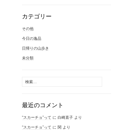
カテゴリー
その他
今日の逸品
日帰りの山歩き
未分類
検
索:
最近のコメント
“スカーチョ”って
に
白崎直子
より
“スカーチョ”って
に
関
より