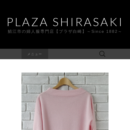
PLAZA SHIRASAKI
鯖江市の婦人服専門店【プラザ白崎】～Since 1882～
検
メニュー
索: