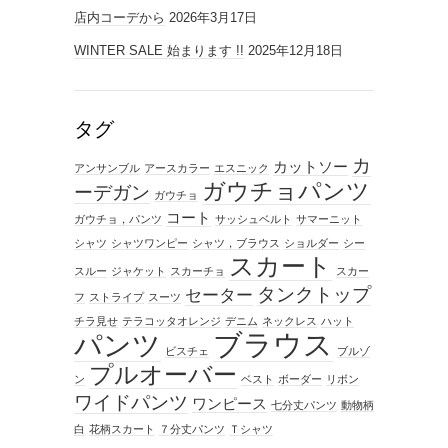
店内コーデから
2026年3月17日
WINTER SALE 始まります !!
2025年12月18日
タグ
カ
カットソー
アンサンブル
アースカラー
エスニック
ガウチョパンツ
ーデガン
ガウチョ
コート
ガウチョ，パンツ
サッシュベルト
サマーニット
シャツ
シャツワンピー
シャツ，ブラウス
ショルダー
シー
スカート
スルー
ジャケット
スカーチョ
スカー
タンクトップ
セーター
フ
ストライプ
スーツ
チラ見せ
テラコッタオレンジ
デニム
ネックレス
ハット
ブラウス
パンツ
ビスチェ
ブルゾ
プルオーバー
ン
ベスト
ボーダー
リボン
ワイドパンツ
ワンピース
七分丈パンツ
動物柄
白
花柄スカート
７分丈パンツ
Ｔシャツ