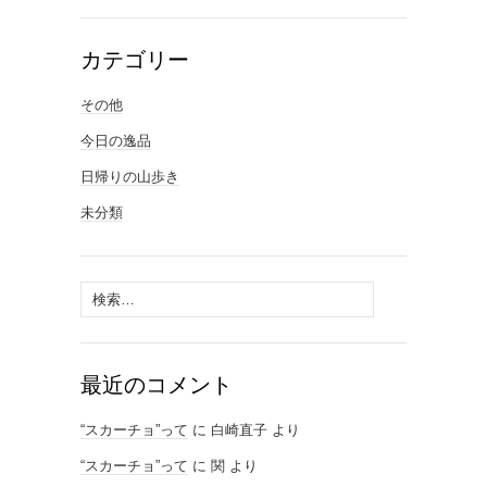
カテゴリー
その他
今日の逸品
日帰りの山歩き
未分類
検
索:
最近のコメント
“スカーチョ”って
に
白崎直子
より
“スカーチョ”って
に
関
より