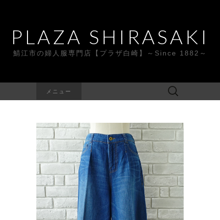
PLAZA SHIRASAKI
鯖江市の婦人服専門店【プラザ白崎】～Since 1882～
検
メニュー
索: