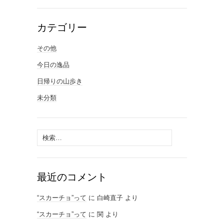
カテゴリー
その他
今日の逸品
日帰りの山歩き
未分類
検
索:
最近のコメント
“スカーチョ”って
に
白崎直子
より
“スカーチョ”って
に
関
より