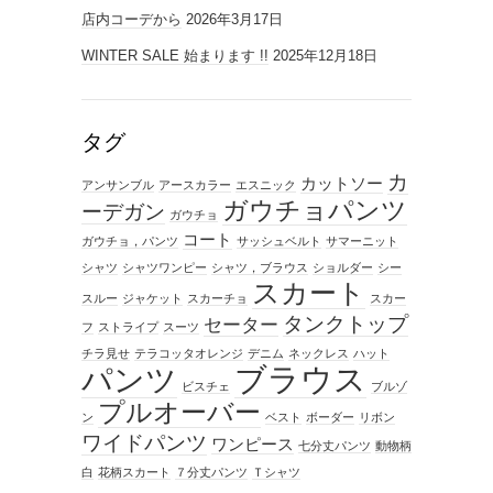
店内コーデから
2026年3月17日
WINTER SALE 始まります !!
2025年12月18日
タグ
カ
カットソー
アンサンブル
アースカラー
エスニック
ガウチョパンツ
ーデガン
ガウチョ
コート
ガウチョ，パンツ
サッシュベルト
サマーニット
シャツ
シャツワンピー
シャツ，ブラウス
ショルダー
シー
スカート
スルー
ジャケット
スカーチョ
スカー
タンクトップ
セーター
フ
ストライプ
スーツ
チラ見せ
テラコッタオレンジ
デニム
ネックレス
ハット
ブラウス
パンツ
ビスチェ
ブルゾ
プルオーバー
ン
ベスト
ボーダー
リボン
ワイドパンツ
ワンピース
七分丈パンツ
動物柄
白
花柄スカート
７分丈パンツ
Ｔシャツ