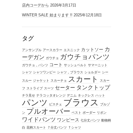
店内コーデから
2026年3月17日
WINTER SALE 始まります !!
2025年12月18日
タグ
カ
カットソー
アンサンブル
アースカラー
エスニック
ガウチョパンツ
ーデガン
ガウチョ
コート
ガウチョ，パンツ
サッシュベルト
サマーニット
シャツ
シャツワンピー
シャツ，ブラウス
ショルダー
シー
スカート
スルー
ジャケット
スカーチョ
スカー
タンクトップ
セーター
フ
ストライプ
スーツ
チラ見せ
テラコッタオレンジ
デニム
ネックレス
ハット
ブラウス
パンツ
ビスチェ
ブルゾ
プルオーバー
ン
ベスト
ボーダー
リボン
ワイドパンツ
ワンピース
七分丈パンツ
動物柄
白
花柄スカート
７分丈パンツ
Ｔシャツ