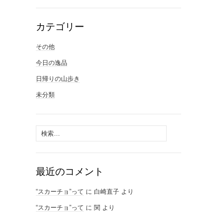
カテゴリー
その他
今日の逸品
日帰りの山歩き
未分類
検
索:
最近のコメント
“スカーチョ”って
に
白崎直子
より
“スカーチョ”って
に
関
より