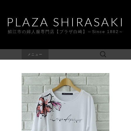
PLAZA SHIRASAKI
鯖江市の婦人服専門店【プラザ白崎】～Since 1882～
検
メニュー
索: