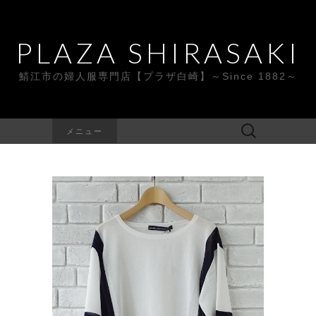
PLAZA SHIRASAKI
鯖江市の婦人服専門店【プラザ白崎】～Since 1882～
検
メニュー
索: