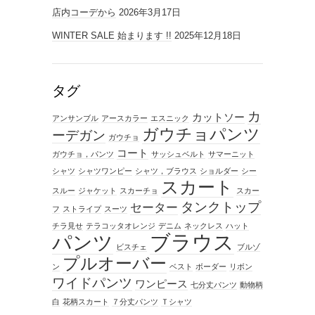
店内コーデから
2026年3月17日
WINTER SALE 始まります !!
2025年12月18日
タグ
カ
カットソー
アンサンブル
アースカラー
エスニック
ガウチョパンツ
ーデガン
ガウチョ
コート
ガウチョ，パンツ
サッシュベルト
サマーニット
シャツ
シャツワンピー
シャツ，ブラウス
ショルダー
シー
スカート
スルー
ジャケット
スカーチョ
スカー
タンクトップ
セーター
フ
ストライプ
スーツ
チラ見せ
テラコッタオレンジ
デニム
ネックレス
ハット
ブラウス
パンツ
ビスチェ
ブルゾ
プルオーバー
ン
ベスト
ボーダー
リボン
ワイドパンツ
ワンピース
七分丈パンツ
動物柄
白
花柄スカート
７分丈パンツ
Ｔシャツ