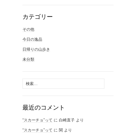
カテゴリー
その他
今日の逸品
日帰りの山歩き
未分類
検
索:
最近のコメント
“スカーチョ”って
に
白崎直子
より
“スカーチョ”って
に
関
より