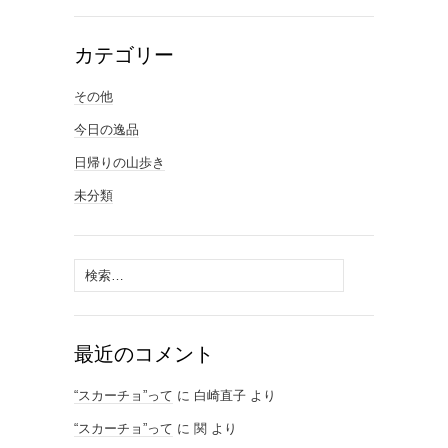
カテゴリー
その他
今日の逸品
日帰りの山歩き
未分類
検
索:
最近のコメント
“スカーチョ”って
に
白崎直子
より
“スカーチョ”って
に
関
より