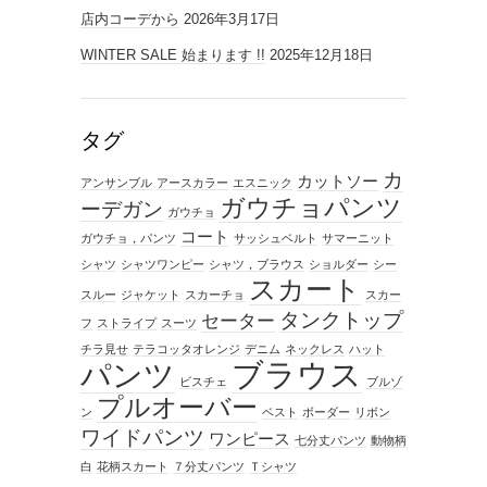
店内コーデから
2026年3月17日
WINTER SALE 始まります !!
2025年12月18日
タグ
カ
カットソー
アンサンブル
アースカラー
エスニック
ガウチョパンツ
ーデガン
ガウチョ
コート
ガウチョ，パンツ
サッシュベルト
サマーニット
シャツ
シャツワンピー
シャツ，ブラウス
ショルダー
シー
スカート
スルー
ジャケット
スカーチョ
スカー
タンクトップ
セーター
フ
ストライプ
スーツ
チラ見せ
テラコッタオレンジ
デニム
ネックレス
ハット
ブラウス
パンツ
ビスチェ
ブルゾ
プルオーバー
ン
ベスト
ボーダー
リボン
ワイドパンツ
ワンピース
七分丈パンツ
動物柄
白
花柄スカート
７分丈パンツ
Ｔシャツ