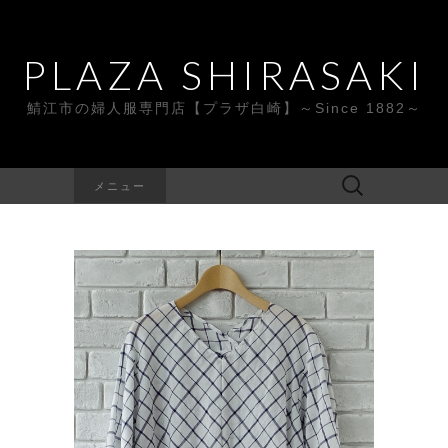
PLAZA SHIRASAKI
鯖江市の婦人服専門店【プラザ白崎】～Since 1882～
検
メニュー
索: