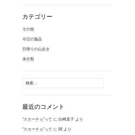
カテゴリー
その他
今日の逸品
日帰りの山歩き
未分類
検
索:
最近のコメント
“スカーチョ”って
に
白崎直子
より
“スカーチョ”って
に
関
より