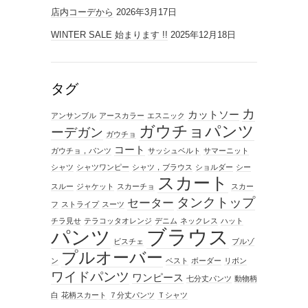
店内コーデから
2026年3月17日
WINTER SALE 始まります !!
2025年12月18日
タグ
カ
カットソー
アンサンブル
アースカラー
エスニック
ガウチョパンツ
ーデガン
ガウチョ
コート
ガウチョ，パンツ
サッシュベルト
サマーニット
シャツ
シャツワンピー
シャツ，ブラウス
ショルダー
シー
スカート
スルー
ジャケット
スカーチョ
スカー
タンクトップ
セーター
フ
ストライプ
スーツ
チラ見せ
テラコッタオレンジ
デニム
ネックレス
ハット
ブラウス
パンツ
ビスチェ
ブルゾ
プルオーバー
ン
ベスト
ボーダー
リボン
ワイドパンツ
ワンピース
七分丈パンツ
動物柄
白
花柄スカート
７分丈パンツ
Ｔシャツ