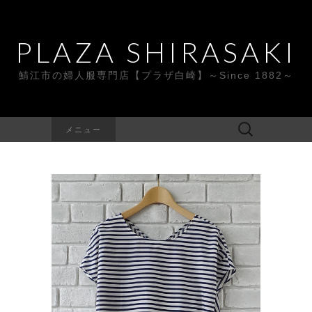
PLAZA SHIRASAKI
鯖江市の婦人服専門店【プラザ白崎】～Since 1882～
検
メニュー
索: