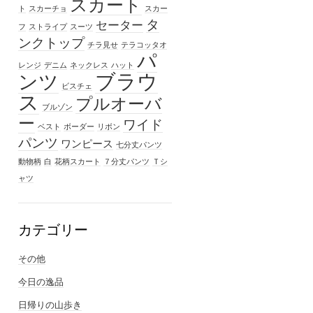
スカート
ト
スカーチョ
スカー
タ
セーター
フ
ストライプ
スーツ
ンクトップ
チラ見せ
テラコッタオ
パ
レンジ
デニム
ネックレス
ハット
ブラウ
ンツ
ビスチェ
ス
プルオーバ
ブルゾン
ー
ワイド
ベスト
ボーダー
リボン
パンツ
ワンピース
七分丈パンツ
動物柄
白
花柄スカート
７分丈パンツ
Ｔシ
ャツ
カテゴリー
その他
今日の逸品
日帰りの山歩き