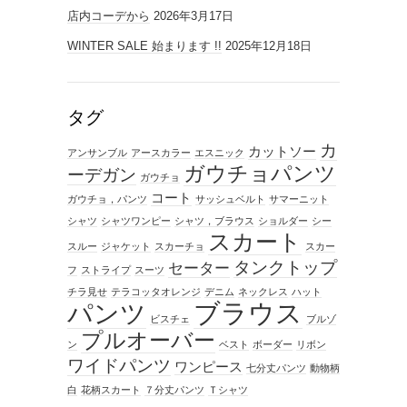
店内コーデから
2026年3月17日
WINTER SALE 始まります !!
2025年12月18日
タグ
カ
カットソー
アンサンブル
アースカラー
エスニック
ガウチョパンツ
ーデガン
ガウチョ
コート
ガウチョ，パンツ
サッシュベルト
サマーニット
シャツ
シャツワンピー
シャツ，ブラウス
ショルダー
シー
スカート
スルー
ジャケット
スカーチョ
スカー
タンクトップ
セーター
フ
ストライプ
スーツ
チラ見せ
テラコッタオレンジ
デニム
ネックレス
ハット
ブラウス
パンツ
ビスチェ
ブルゾ
プルオーバー
ン
ベスト
ボーダー
リボン
ワイドパンツ
ワンピース
七分丈パンツ
動物柄
白
花柄スカート
７分丈パンツ
Ｔシャツ