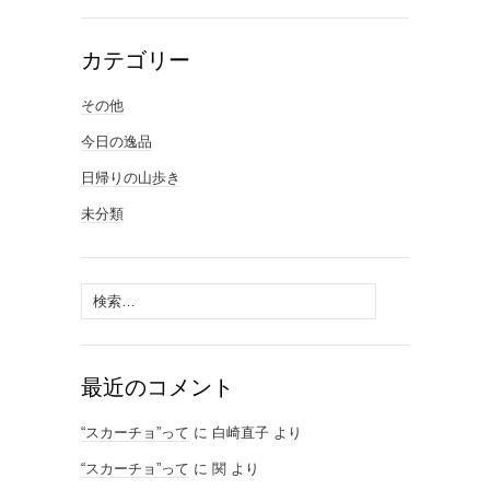
カテゴリー
その他
今日の逸品
日帰りの山歩き
未分類
検
索:
最近のコメント
“スカーチョ”って
に
白崎直子
より
“スカーチョ”って
に
関
より