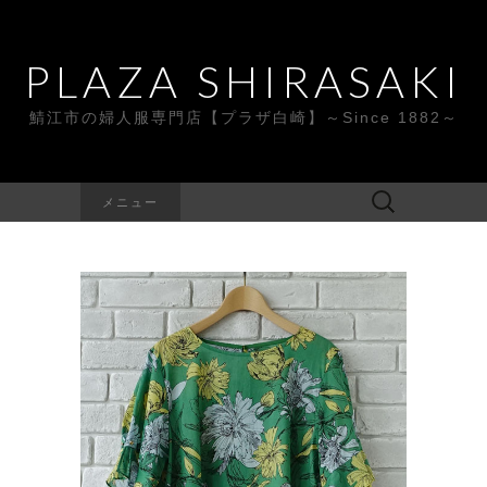
PLAZA SHIRASAKI
鯖江市の婦人服専門店【プラザ白崎】～Since 1882～
検
メニュー
索: