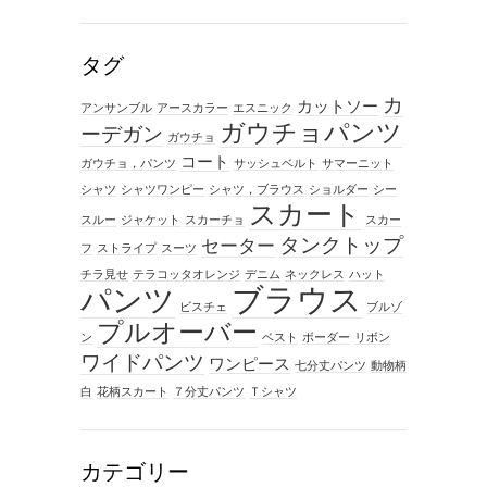
タグ
カ
カットソー
アンサンブル
アースカラー
エスニック
ガウチョパンツ
ーデガン
ガウチョ
コート
ガウチョ，パンツ
サッシュベルト
サマーニット
シャツ
シャツワンピー
シャツ，ブラウス
ショルダー
シー
スカート
スルー
ジャケット
スカーチョ
スカー
タンクトップ
セーター
フ
ストライプ
スーツ
チラ見せ
テラコッタオレンジ
デニム
ネックレス
ハット
ブラウス
パンツ
ビスチェ
ブルゾ
プルオーバー
ン
ベスト
ボーダー
リボン
ワイドパンツ
ワンピース
七分丈パンツ
動物柄
白
花柄スカート
７分丈パンツ
Ｔシャツ
カテゴリー