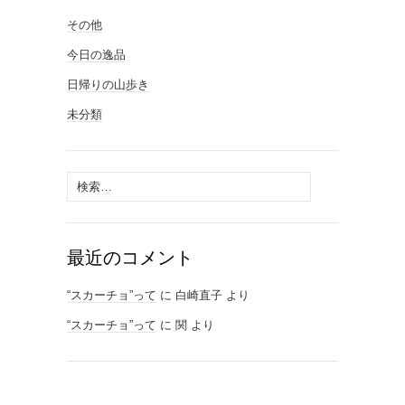
その他
今日の逸品
日帰りの山歩き
未分類
検
索:
最近のコメント
“スカーチョ”って
に
白崎直子
より
“スカーチョ”って
に
関
より