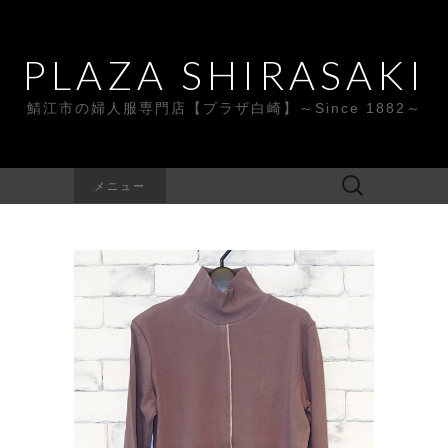
PLAZA SHIRASAKI
鯖江市の婦人服専門店【プラザ白崎】～Since 1882～
検
メニュー
索: