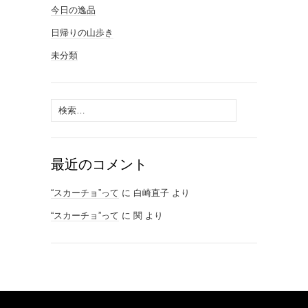
今日の逸品
日帰りの山歩き
未分類
検
索:
最近のコメント
“スカーチョ”って
に
白崎直子
より
“スカーチョ”って
に
関
より