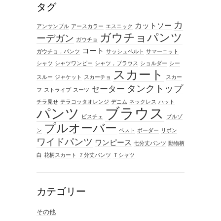
タグ
カ
カットソー
アンサンブル
アースカラー
エスニック
ガウチョパンツ
ーデガン
ガウチョ
コート
ガウチョ，パンツ
サッシュベルト
サマーニット
シャツ
シャツワンピー
シャツ，ブラウス
ショルダー
シー
スカート
スルー
ジャケット
スカーチョ
スカー
タンクトップ
セーター
フ
ストライプ
スーツ
チラ見せ
テラコッタオレンジ
デニム
ネックレス
ハット
ブラウス
パンツ
ビスチェ
ブルゾ
プルオーバー
ン
ベスト
ボーダー
リボン
ワイドパンツ
ワンピース
七分丈パンツ
動物柄
白
花柄スカート
７分丈パンツ
Ｔシャツ
カテゴリー
その他