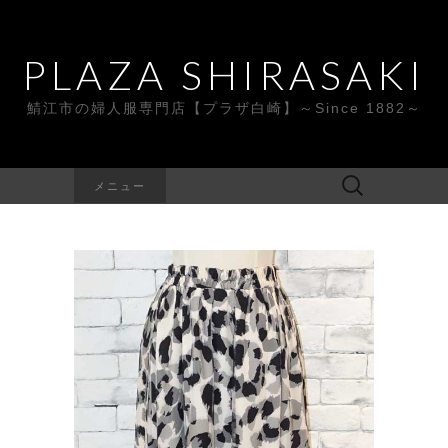
PLAZA SHIRASAKI
鯖江市の婦人服専門店【プラザ白崎】～Since 1882～
検
メニュー
索: