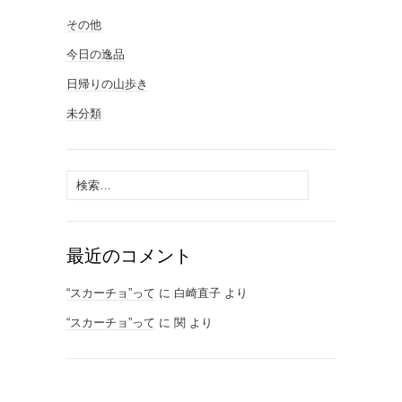
その他
今日の逸品
日帰りの山歩き
未分類
検
索:
最近のコメント
“スカーチョ”って
に
白崎直子
より
“スカーチョ”って
に
関
より