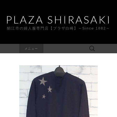
PLAZA SHIRASAKI
鯖江市の婦人服専門店【プラザ白崎】～Since 1882～
検
メニュー
索: