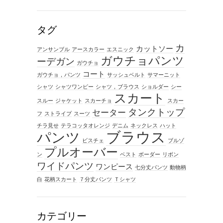
タグ
カ
カットソー
アンサンブル
アースカラー
エスニック
ガウチョパンツ
ーデガン
ガウチョ
コート
ガウチョ，パンツ
サッシュベルト
サマーニット
シャツ
シャツワンピー
シャツ，ブラウス
ショルダー
シー
スカート
スルー
ジャケット
スカーチョ
スカー
タンクトップ
セーター
フ
ストライプ
スーツ
チラ見せ
テラコッタオレンジ
デニム
ネックレス
ハット
ブラウス
パンツ
ビスチェ
ブルゾ
プルオーバー
ン
ベスト
ボーダー
リボン
ワイドパンツ
ワンピース
七分丈パンツ
動物柄
白
花柄スカート
７分丈パンツ
Ｔシャツ
カテゴリー