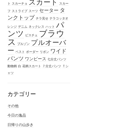
スカート
ト
スカーチョ
スカー
タ
セーター
フ
ストライプ
スーツ
ンクトップ
チラ見せ
テラコッタオ
パ
レンジ
デニム
ネックレス
ハット
ブラウ
ンツ
ビスチェ
ス
プルオーバ
ブルゾン
ー
ワイド
ベスト
ボーダー
リボン
パンツ
ワンピース
七分丈パンツ
動物柄
白
花柄スカート
７分丈パンツ
Ｔシ
ャツ
カテゴリー
その他
今日の逸品
日帰りの山歩き