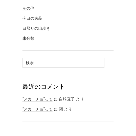
その他
今日の逸品
日帰りの山歩き
未分類
検
索:
最近のコメント
“スカーチョ”って
に
白崎直子
より
“スカーチョ”って
に
関
より