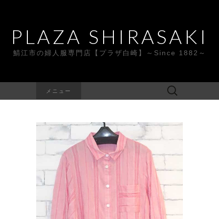
PLAZA SHIRASAKI
鯖江市の婦人服専門店【プラザ白崎】～Since 1882～
検
メニュー
索: