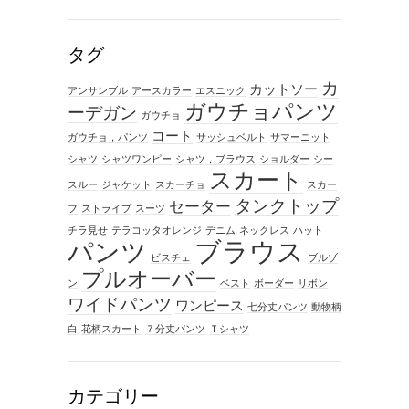
タグ
カ
カットソー
アンサンブル
アースカラー
エスニック
ガウチョパンツ
ーデガン
ガウチョ
コート
ガウチョ，パンツ
サッシュベルト
サマーニット
シャツ
シャツワンピー
シャツ，ブラウス
ショルダー
シー
スカート
スルー
ジャケット
スカーチョ
スカー
タンクトップ
セーター
フ
ストライプ
スーツ
チラ見せ
テラコッタオレンジ
デニム
ネックレス
ハット
ブラウス
パンツ
ビスチェ
ブルゾ
プルオーバー
ン
ベスト
ボーダー
リボン
ワイドパンツ
ワンピース
七分丈パンツ
動物柄
白
花柄スカート
７分丈パンツ
Ｔシャツ
カテゴリー