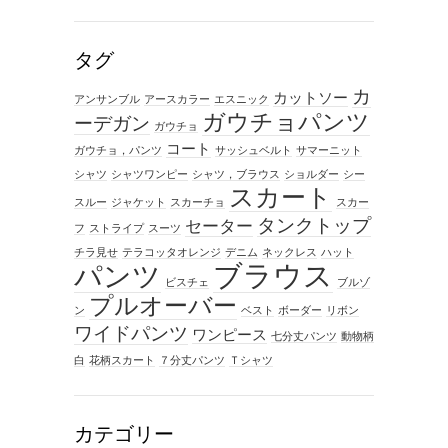
タグ
カ
カットソー
アンサンブル
アースカラー
エスニック
ガウチョパンツ
ーデガン
ガウチョ
コート
ガウチョ，パンツ
サッシュベルト
サマーニット
シャツ
シャツワンピー
シャツ，ブラウス
ショルダー
シー
スカート
スルー
ジャケット
スカーチョ
スカー
タンクトップ
セーター
フ
ストライプ
スーツ
チラ見せ
テラコッタオレンジ
デニム
ネックレス
ハット
ブラウス
パンツ
ビスチェ
ブルゾ
プルオーバー
ン
ベスト
ボーダー
リボン
ワイドパンツ
ワンピース
七分丈パンツ
動物柄
白
花柄スカート
７分丈パンツ
Ｔシャツ
カテゴリー