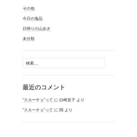
その他
今日の逸品
日帰りの山歩き
未分類
検
索:
最近のコメント
“スカーチョ”って
に
白崎直子
より
“スカーチョ”って
に
関
より