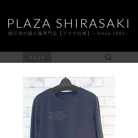
PLAZA SHIRASAKI
鯖江市の婦人服専門店【プラザ白崎】～Since 1882～
検
メニュー
索: