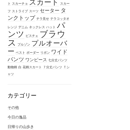
スカート
ト
スカーチョ
スカー
タ
セーター
フ
ストライプ
スーツ
ンクトップ
チラ見せ
テラコッタオ
パ
レンジ
デニム
ネックレス
ハット
ブラウ
ンツ
ビスチェ
ス
プルオーバ
ブルゾン
ー
ワイド
ベスト
ボーダー
リボン
パンツ
ワンピース
七分丈パンツ
動物柄
白
花柄スカート
７分丈パンツ
Ｔシ
ャツ
カテゴリー
その他
今日の逸品
日帰りの山歩き