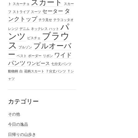
スカート
ト
スカーチョ
スカー
タ
セーター
フ
ストライプ
スーツ
ンクトップ
チラ見せ
テラコッタオ
パ
レンジ
デニム
ネックレス
ハット
ブラウ
ンツ
ビスチェ
ス
プルオーバ
ブルゾン
ー
ワイド
ベスト
ボーダー
リボン
パンツ
ワンピース
七分丈パンツ
動物柄
白
花柄スカート
７分丈パンツ
Ｔシ
ャツ
カテゴリー
その他
今日の逸品
日帰りの山歩き