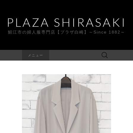
PLAZA SHIRASAKI
鯖江市の婦人服専門店【プラザ白崎】～Since 1882～
検
メニュー
索: