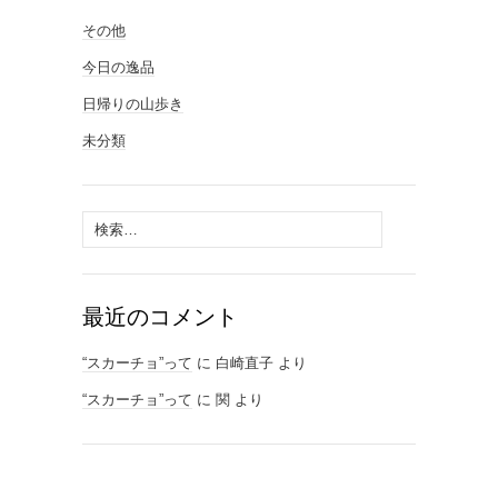
その他
今日の逸品
日帰りの山歩き
未分類
検
索:
最近のコメント
“スカーチョ”って
に
白崎直子
より
“スカーチョ”って
に
関
より