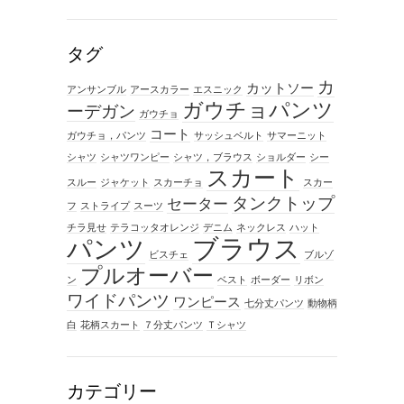
タグ
カ
カットソー
アンサンブル
アースカラー
エスニック
ガウチョパンツ
ーデガン
ガウチョ
コート
ガウチョ，パンツ
サッシュベルト
サマーニット
シャツ
シャツワンピー
シャツ，ブラウス
ショルダー
シー
スカート
スルー
ジャケット
スカーチョ
スカー
タンクトップ
セーター
フ
ストライプ
スーツ
チラ見せ
テラコッタオレンジ
デニム
ネックレス
ハット
ブラウス
パンツ
ビスチェ
ブルゾ
プルオーバー
ン
ベスト
ボーダー
リボン
ワイドパンツ
ワンピース
七分丈パンツ
動物柄
白
花柄スカート
７分丈パンツ
Ｔシャツ
カテゴリー