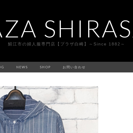
AZA SHIRAS
鯖江市の婦人服専門店【プラザ白崎】～Since 1882～
OG
NEWS
SHOP
お問い合わせ