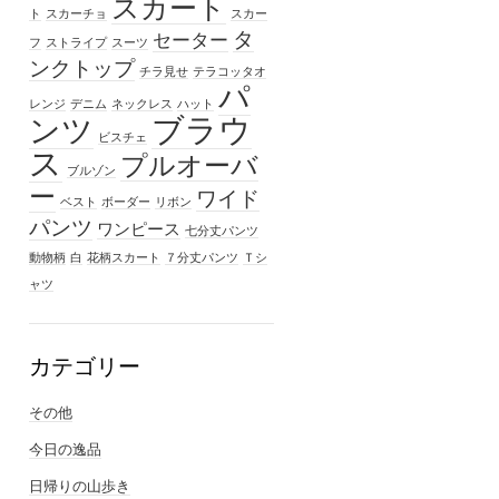
スカート
ト
スカーチョ
スカー
タ
セーター
フ
ストライプ
スーツ
ンクトップ
チラ見せ
テラコッタオ
パ
レンジ
デニム
ネックレス
ハット
ブラウ
ンツ
ビスチェ
ス
プルオーバ
ブルゾン
ー
ワイド
ベスト
ボーダー
リボン
パンツ
ワンピース
七分丈パンツ
動物柄
白
花柄スカート
７分丈パンツ
Ｔシ
ャツ
カテゴリー
その他
今日の逸品
日帰りの山歩き