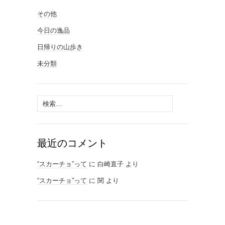
その他
今日の逸品
日帰りの山歩き
未分類
検
索:
最近のコメント
“スカーチョ”って
に
白崎直子
より
“スカーチョ”って
に
関
より