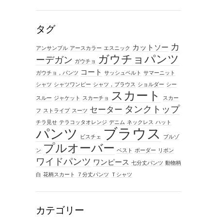
タグ
カ
カットソー
アンサンブル
アースカラー
エスニック
ガウチョパンツ
ーデガン
ガウチョ
コート
ガウチョ，パンツ
サッシュベルト
サマーニット
シャツ
シャツワンピー
シャツ，ブラウス
ショルダー
シー
スカート
スルー
ジャケット
スカーチョ
スカー
タンクトップ
セーター
フ
ストライプ
スーツ
チラ見せ
テラコッタオレンジ
デニム
ネックレス
ハット
ブラウス
パンツ
ビスチェ
ブルゾ
プルオーバー
ン
ベスト
ボーダー
リボン
ワイドパンツ
ワンピース
七分丈パンツ
動物柄
白
花柄スカート
７分丈パンツ
Ｔシャツ
カテゴリー