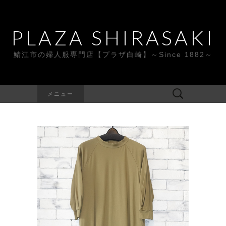
PLAZA SHIRASAKI
鯖江市の婦人服専門店【プラザ白崎】～Since 1882～
検
メニュー
索: