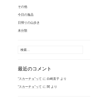
その他
今日の逸品
日帰りの山歩き
未分類
検
索:
最近のコメント
“スカーチョ”って
に
白崎直子
より
“スカーチョ”って
に
関
より