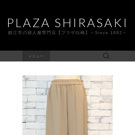
PLAZA SHIRASAKI
鯖江市の婦人服専門店【プラザ白崎】～Since 1882～
検
メニュー
索: