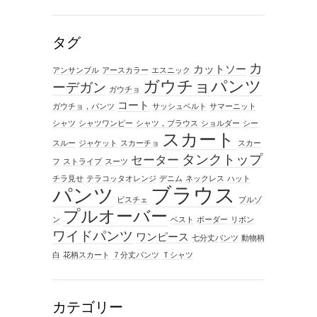
タグ
カ
カットソー
アンサンブル
アースカラー
エスニック
ガウチョパンツ
ーデガン
ガウチョ
コート
ガウチョ，パンツ
サッシュベルト
サマーニット
シャツ
シャツワンピー
シャツ，ブラウス
ショルダー
シー
スカート
スルー
ジャケット
スカーチョ
スカー
タンクトップ
セーター
フ
ストライプ
スーツ
チラ見せ
テラコッタオレンジ
デニム
ネックレス
ハット
ブラウス
パンツ
ビスチェ
ブルゾ
プルオーバー
ン
ベスト
ボーダー
リボン
ワイドパンツ
ワンピース
七分丈パンツ
動物柄
白
花柄スカート
７分丈パンツ
Ｔシャツ
カテゴリー