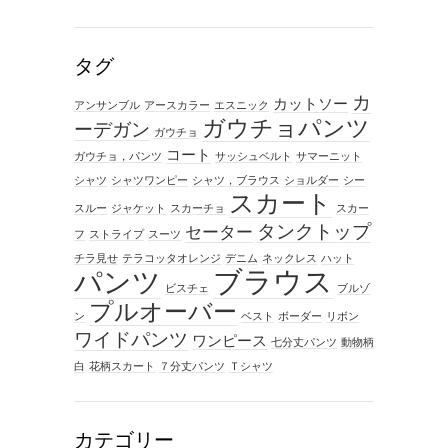
タグ
カ
カットソー
アンサンブル
アースカラー
エスニック
ガウチョパンツ
ーデガン
ガウチョ
コート
ガウチョ，パンツ
サッシュベルト
サマーニット
シャツ
シャツワンピー
シャツ，ブラウス
ショルダー
シー
スカート
スルー
ジャケット
スカーチョ
スカー
タンクトップ
セーター
フ
ストライプ
スーツ
チラ見せ
テラコッタオレンジ
デニム
ネックレス
ハット
ブラウス
パンツ
ビスチェ
ブルゾ
プルオーバー
ン
ベスト
ボーダー
リボン
ワイドパンツ
ワンピース
七分丈パンツ
動物柄
白
花柄スカート
７分丈パンツ
Ｔシャツ
カテゴリー