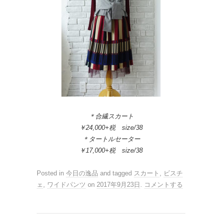
＊合繊スカート
￥24,000+税 size/38
＊タートルセーター
￥17,000+税 size/38
Posted in
今日の逸品
and tagged
スカート
,
ビスチ
ェ
,
ワイドパンツ
on
2017年9月23日
.
コメントする