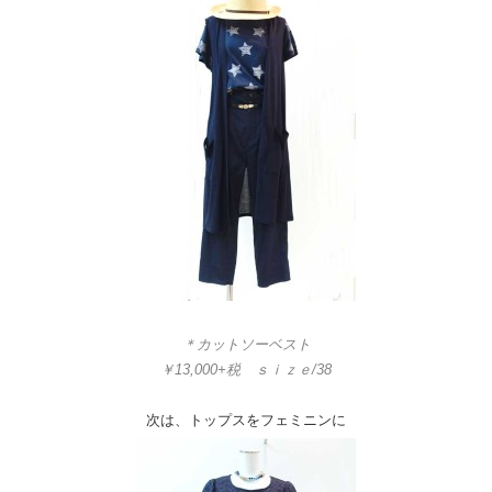
＊カットソーベスト
￥13,000+税 ｓｉｚｅ/38
次は、トップスをフェミニンに