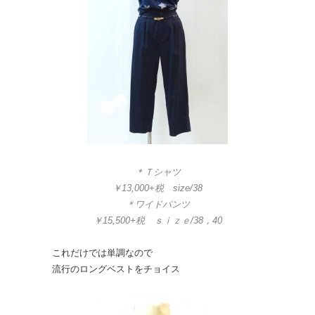
＊Ｔシャツ
￥13,000+税 size/38
＊ワイドパンツ
￥15,500+税 ｓｉｚｅ/38，40
これだけでは単調なので
流行のロングベストをチョイス