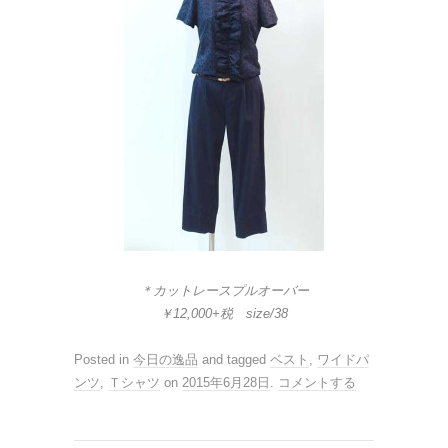
＊カットレースプルオーバー
￥12,000+税 size/38
Posted in
今日の逸品
and tagged
ベスト
,
ワイドパ
ンツ
,
Ｔシャツ
on
2015年6月28日
.
コメントする