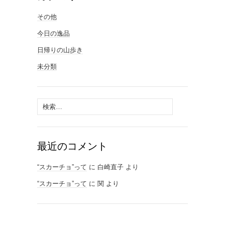
その他
今日の逸品
日帰りの山歩き
未分類
検
索:
最近のコメント
“スカーチョ”って
に
白崎直子
より
“スカーチョ”って
に
関
より