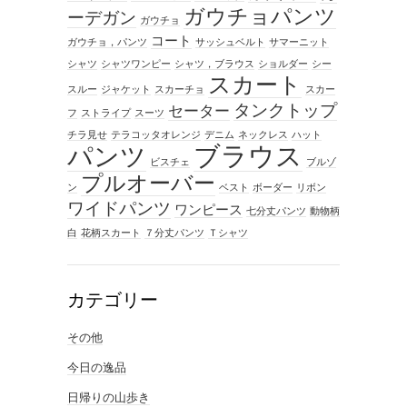
ガウチョパンツ
ーデガン
ガウチョ
コート
ガウチョ，パンツ
サッシュベルト
サマーニット
シャツ
シャツワンピー
シャツ，ブラウス
ショルダー
シー
スカート
スルー
ジャケット
スカーチョ
スカー
タンクトップ
セーター
フ
ストライプ
スーツ
チラ見せ
テラコッタオレンジ
デニム
ネックレス
ハット
ブラウス
パンツ
ビスチェ
ブルゾ
プルオーバー
ン
ベスト
ボーダー
リボン
ワイドパンツ
ワンピース
七分丈パンツ
動物柄
白
花柄スカート
７分丈パンツ
Ｔシャツ
カテゴリー
その他
今日の逸品
日帰りの山歩き