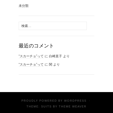
未分類
検
索:
最近のコメント
“スカーチョ”って
に
白崎直子
より
“スカーチョ”って
に
関
より
PROUDLY POWERED BY
WORDPRESS
·
THEME: SUITS BY
THEME WEAVER