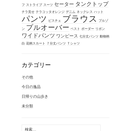
タンクトップ
セーター
フ
ストライプ
スーツ
チラ見せ
テラコッタオレンジ
デニム
ネックレス
ハット
ブラウス
パンツ
ビスチェ
ブルゾ
プルオーバー
ン
ベスト
ボーダー
リボン
ワイドパンツ
ワンピース
七分丈パンツ
動物柄
白
花柄スカート
７分丈パンツ
Ｔシャツ
カテゴリー
その他
今日の逸品
日帰りの山歩き
未分類
検