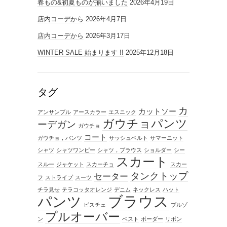
春もの&初夏ものが揃いました
2026年4月19日
店内コーデから
2026年4月7日
店内コーデから
2026年3月17日
WINTER SALE 始まります !!
2025年12月18日
タグ
カ
カットソー
アンサンブル
アースカラー
エスニック
ガウチョパンツ
ーデガン
ガウチョ
コート
ガウチョ，パンツ
サッシュベルト
サマーニット
シャツ
シャツワンピー
シャツ，ブラウス
ショルダー
シー
スカート
スルー
ジャケット
スカーチョ
スカー
タンクトップ
セーター
フ
ストライプ
スーツ
チラ見せ
テラコッタオレンジ
デニム
ネックレス
ハット
ブラウス
パンツ
ビスチェ
ブルゾ
プルオーバー
ン
ベスト
ボーダー
リボン