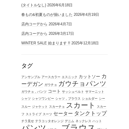
(タイトルなし)
2026年6月18日
春もの&初夏ものが揃いました
2026年4月19日
店内コーデから
2026年4月7日
店内コーデから
2026年3月17日
WINTER SALE 始まります !!
2025年12月18日
タグ
カ
カットソー
アンサンブル
アースカラー
エスニック
ガウチョパンツ
ーデガン
ガウチョ
コート
ガウチョ，パンツ
サッシュベルト
サマーニット
シャツ
シャツワンピー
シャツ，ブラウス
ショルダー
シー
スカート
スルー
ジャケット
スカーチョ
スカー
タンクトップ
セーター
フ
ストライプ
スーツ
チラ見せ
テラコッタオレンジ
デニム
ネックレス
ハット
ブラウス
パンツ