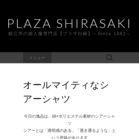
PLAZA SHIRASAKI
鯖江市の婦人服専門店【プラザ白崎】～Since 1882～
検
メニュー
索:
オールマイティなシ
アーシャツ
今日の逸品は、綿×ポリエステル素材のシアーシャ
ツ
シアーとは「透明感のある」「透き通るような」と
いう意味があります