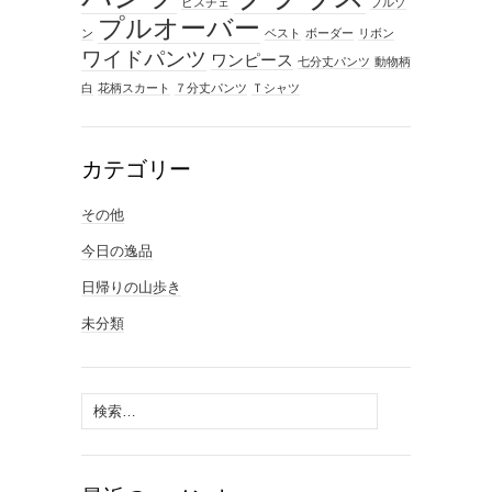
ビスチェ
ブルゾ
プルオーバー
ン
ベスト
ボーダー
リボン
ワイドパンツ
ワンピース
七分丈パンツ
動物柄
白
花柄スカート
７分丈パンツ
Ｔシャツ
カテゴリー
その他
今日の逸品
日帰りの山歩き
未分類
検
索: